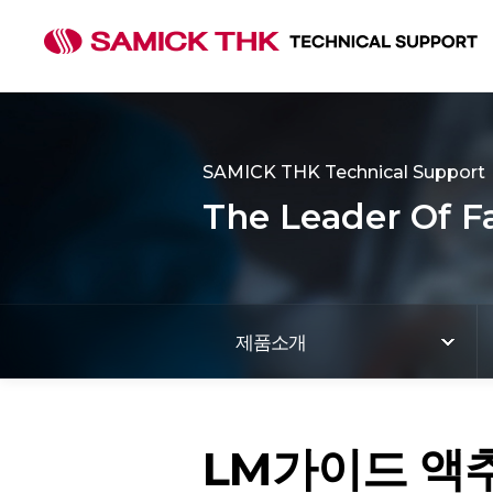
SAMICK THK Technical Support
The Leader Of F
제품소개
LM가이드 액