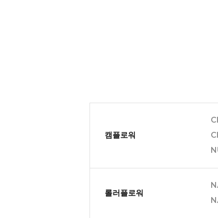
C
캠플로워
C
N
N
롤러플로워
N