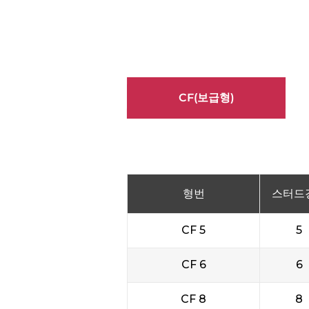
CF(보급형)
형번
스터드경
CF 5
5
CF 6
6
CF 8
8