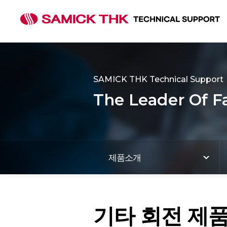
SAMICK THK Technical Support
The Leader Of F
제품소개
기타 회전 제